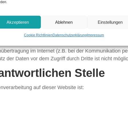
den.
den Schutz Ihrer persönlichen Daten sehr ernst. Wir be
er gesetzlichen Datenschutzvorschriften sowie dieser D
Akzeptieren
Ablehnen
Einstellungen
werden verschiedene personenbezogene Daten erhoben
ifiziert werden können. Die vorliegende Datenschutzerkl
Cookie Richtlinien
Datenschutzerklärung
Impressum
e erläutert auch, wie und zu welchem Zweck das geschie
nübertragung im Internet (z.B. bei der Kommunikation pe
z der Daten vor dem Zugriff durch Dritte ist nicht mögli
antwortlichen Stelle
enverarbeitung auf dieser Website ist: