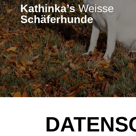
Zum
Kathinka’s
Weisse
Inhalt
Schäferhunde
springen
DATENS