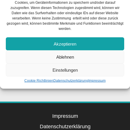
Cookies, um Geräteinformationen zu speichern und/oder darauf
Wir vermissen seitdem schrecklich unser Knips-
zuzugreifen. Wenn diesen Technologien zugestimmt wird, können wir
Stiebiz-Zefix – aber so geht Züchtern nunmal wenn
Daten wie das Surfverhalten oder eindeutige IDs auf dieser Website
alles im überschaubaren Rahmen und familiär bleiben
verarbeiten. Wenn keine Zustimmung erteilt wird oder diese zurück
soll ;-(
gezogen wird, können bestimmte Merkmale und Funktionen beeinträchtigt
werden.
Ghanima-Silma’s Familie hat eine intelligente, schöne,
großrahmige und gesunde Junghündin bekommen die
Akzeptieren
bereits aus dem Gröbsten raus ist und gleich Spaß
macht ebenso wie gleich auf dem Sofa oder Bett
Ablehnen
schläft, da sie schon weiß wie bequem es sich da liegt.
Wir wünschen Ghani und Ihrer Familie jedenfalls ein
Einstellungen
schönes langes und gesundes Hundeleben dort !!!
Cookie Richtlinien
Datenschutzerklärung
Impressum
Impressum
Datenschutzerklärung