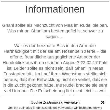
Informationen
Ghani sollte als Nachzucht von Mea im Rudel bleiben.
Was mir an Ghani am besten gefiel ist schwer zu
sagen….
War es der herzhafte Biss in den Arm -die
Hartnäckigkeit mit der sie am Hosenbein zerrte – die
offene, freundliche ausgeglichene Art oder der
Hundeblick aus ihren schönen Augen ? 22.02.17 Fakt
ist: Leider sollte es nicht sein, daß Ghani in Meas
Fusstapfen tritt. Im Lauf ihres Wachstums stellte sich
heraus, daß ihre Entwicklung nicht so verlief, daß sie
in die Zucht gekonnt hätte. Ins Rudel brachte sie sehr
viel Unruhe . Die Entscheidung fiel nicht leicht – war
aber so unumgänglich .
So haben wir eine wunderbare Familie für Sie gesucht
Cookie Zustimmung verwalten
und gefunden in der Sie nun allein Prinzessin sein darf
Um ein optimales Erlebnis zu bieten, verwenden wir Technologien wie