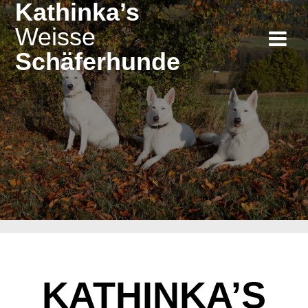
Kathinka’s
Zum
Inhalt
Weisse
springen
Schäferhunde
zurück zu Regenbogenland
KATHINKA’S